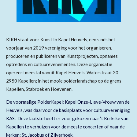
1
4
8
1
4
KIKH staat voor Kunst In Kapel Heuvels, een sinds het
8
voorjaar van 2019 vereniging voor het organiseren,
s
produceren en publiceren van Kunstprojecten, opnames
t
optredens en cultuurevenementen. Deze organisatie
e
opereert meestal vanuit Kapel Heuvels. Waterstraat 30,
r
2950 Kapellen; in het mooie polderlandschap op de grens
r
Kapellen, Stabroek en Hoevenen.
e
De voormalige PolderKapel: Kapel Onze-Lieve-Vrouw van de
n
Heuvels, was daarvoor de basisplaats voor cultuurvereniging
KAS. Deze laatste heeft er voor gekozen naar ‘t Kerkske van
Kapellen te verhuizen voor de meeste concerten of naar de
kerken: St. Jacobus of Zilverhoek.