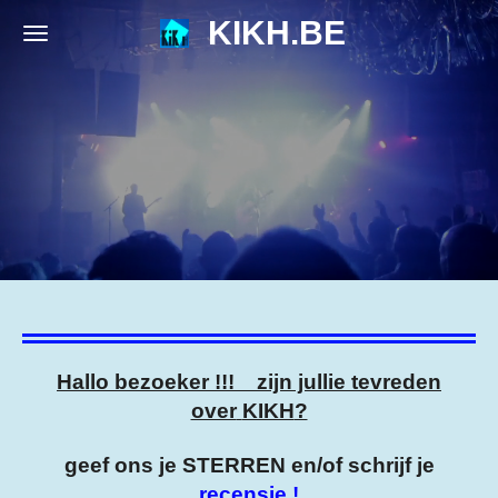
KIKH.BE
Ga
direct
naar
de
hoofdinhoud
Hallo bezoeker !!!
zijn jullie tevreden
over
KIKH
?
geef ons je STERREN en/of schrijf je
recensie !