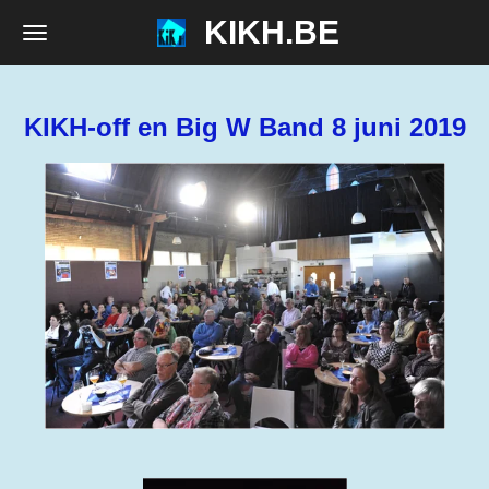
KIKH.BE
Ga
direct
naar
de
KIKH-off en Big W Band 8 juni 2019
hoofdinhoud