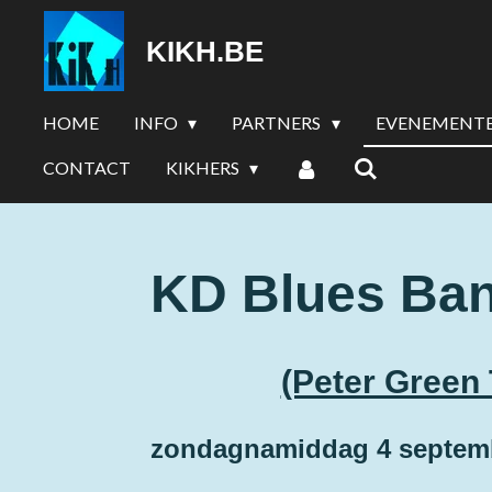
Ga
KIKH.BE
direct
naar
de
HOME
INFO
PARTNERS
EVENEMENT
hoofdinhoud
CONTACT
KIKHERS
KD Blues Ba
(Peter Green 
zondagnamiddag 4 septe