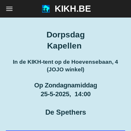
KIKH.BE
Ga
direct
naar
de
Dorpsdag
hoofdinhoud
Kapellen
In de KIKH-tent op de Hoevensebaan, 4
(JOJO winkel)
Op Zondagnamiddag
25-5-2025, 14:00
De Spethers