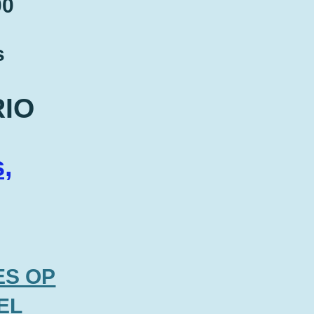
00
s
RIO
,
ES OP
EL