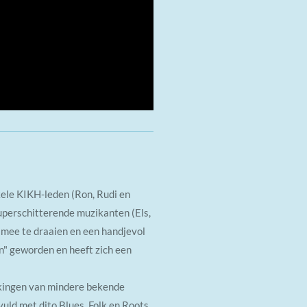
kele KIKH-leden (Ron, Rudi en
uperschitterende muzikanten (Els,
n mee te draaien en een handjevol
n" geworden en heeft zich een
kingen van mindere bekende
uld met dito Blues, Folk en Roots