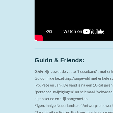
Guido & Friends:
G&Fr zijn zowat de vaste "houseband" , met en
Guido) in de bezetting. Aangevuld met enkele s
Ivo, Pete en Jan). De band is na een 10-tal jare
"personeelswijzigingen" nu helemaal "volwasse
eigen sound en stijl aangemeten.
Eigenzinnige Nederlandse of Antwerpse bewer
Classics uit de Pop en Rock geschiedenis aangev