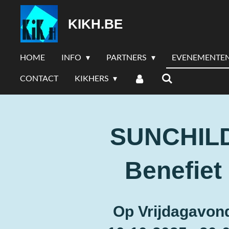
Ga
KIKH.BE
direct
naar
de
HOME
INFO
PARTNERS
EVENEMENTE
hoofdinhoud
CONTACT
KIKHERS
SUNCHIL
Benefiet
Op Vrijdagavon