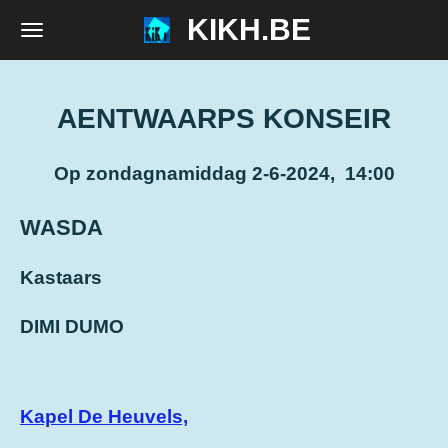
KIKH.BE
Ga
direct
naar
de
AENTWAARPS KONSEIR
hoofdinhoud
Op zondagnamiddag 2-6-2024, 14:00
WASDA
Kastaars
DIMI DUMO
Kapel De Heuvels,