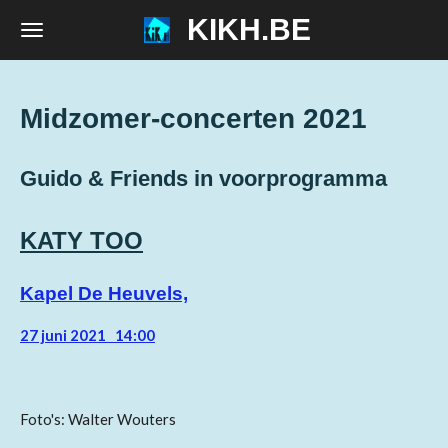
KIKH.BE
Ga
direct
naar
de
Midzomer-concerten 2021
hoofdinhoud
Guido & Friends
in voorprogramma
KATY TOO
Kapel De Heuvels,
27 juni 2021 14:00
Foto's: Walter Wouters