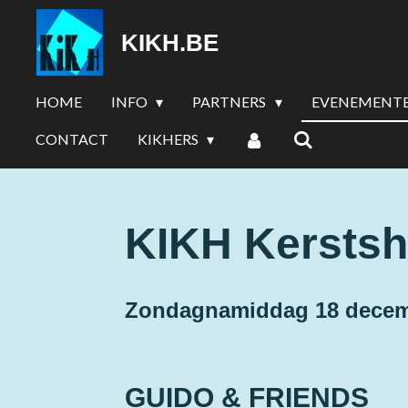
Ga
KIKH.BE
direct
naar
de
HOME
INFO
PARTNERS
EVENEMENT
hoofdinhoud
CONTACT
KIKHERS
KIKH Kersts
Zondagnamiddag 18 dece
GUIDO & FRIENDS