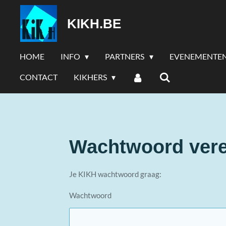
Ga
KIKH.BE
direct
naar
de
HOME
INFO
PARTNERS
EVENEMENTE
hoofdinhoud
CONTACT
KIKHERS
Wachtwoord vere
Je KIKH wachtwoord graag:
Wachtwoord