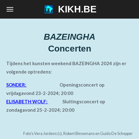
KIKH.BE
Ga
direct
naar
de
BAZEINGHA
hoofdinhoud
Concerten
Tijdens het kunsten weekend BAZEINGHA 2024 zijn er
volgende optredens:
SONDER:
Openingsconcert op
vrijdagavond 23-2-2024; 20:00
ELISABETH WOLF:
Sluitingsconcert op
zondagavond 25-2-2024; 20:00
Foto's Vera Jordens (c), Robert Biesemans en Guido De Schepper