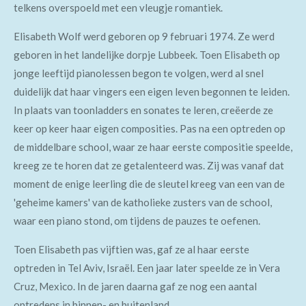
telkens overspoeld met een
vleugje romantiek.
Elisabeth Wolf
werd geboren op 9 februari 1974. Ze werd
geboren in het landelijke dorpje Lubbeek. Toen Elisabeth op
jonge leeftijd pianolessen begon te volgen, werd al snel
duidelijk dat haar vingers een eigen leven begonnen te leiden.
In plaats van toonladders en sonates te leren, creëerde ze
keer op keer haar eigen composities. Pas na een optreden op
de middelbare school, waar ze haar eerste compositie speelde,
kreeg ze te horen dat ze getalenteerd was. Zij was vanaf dat
moment de enige leerling die de sleutel kreeg van een van de
'geheime kamers' van de katholieke zusters van de school,
waar een piano stond, om tijdens de pauzes te oefenen.
Toen Elisabeth pas vijftien was, gaf ze al haar eerste
optreden in
Tel Aviv
, Israël. Een jaar later speelde ze in
Vera
Cruz
, Mexico. In de jaren daarna gaf ze nog een aantal
optredens
in binnen- en buitenland.