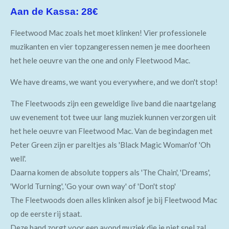
Aan de Kassa: 28€
Fleetwood Mac zoals het moet klinken! Vier professionele
muzikanten en vier topzangeressen nemen je mee doorheen
het hele oeuvre van the one and only Fleetwood Mac.
We have dreams, we want you everywhere, and we don't stop!
The Fleetwoods zijn een geweldige live band die naartgelang
uw evenement tot twee uur lang muziek kunnen verzorgen uit
het hele oeuvre van Fleetwood Mac. Van de begindagen met
Peter Green zijn er pareltjes als 'Black Magic Woman'of 'Oh
well'.
Daarna komen de absolute toppers als 'The Chain', 'Dreams',
'World Turning', 'Go your own way' of 'Don't stop'
The Fleetwoods doen alles klinken alsof je bij Fleetwood Mac
op de eerste rij staat.
Deze band zorgt voor een avond muziek die je niet snel zal